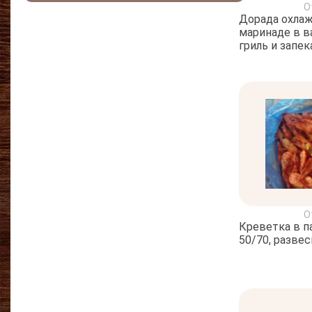
О
Дорада охлаж
маринаде в в
гриль и запек
О
Креветка в п
50/70, разве