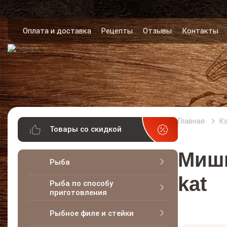
Оплата и доставка
Рецепты
Отзывы
Контакты
Главная
К
Товары со скидкой
Мишка
Рыба
kat
Рыба по способу
приготовления
Рыбное филе и стейки