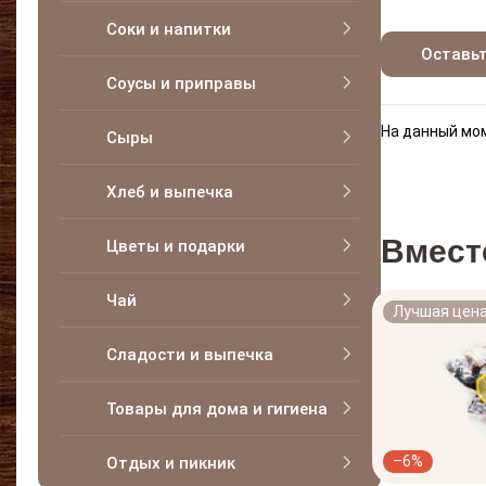
Соки и напитки
Оставь
Соусы и приправы
На данный мом
Сыры
Хлеб и выпечка
Вмест
Цветы и подарки
Чай
Лучшая цен
Сладости и выпечка
Товары для дома и гигиена
–6%
Отдых и пикник