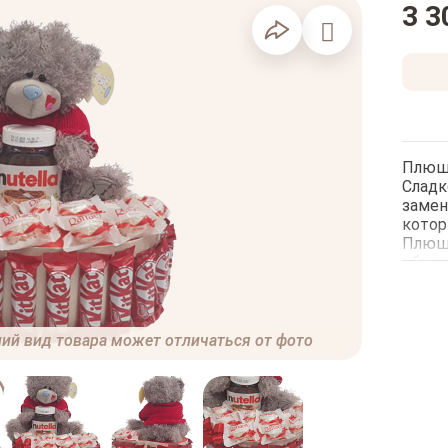
3 3
Плюш
Cладк
замен
котор
Плюше
обнят
подар
Компо
компо
Kit-k
ий вид товара может отличаться от фото
Rafael