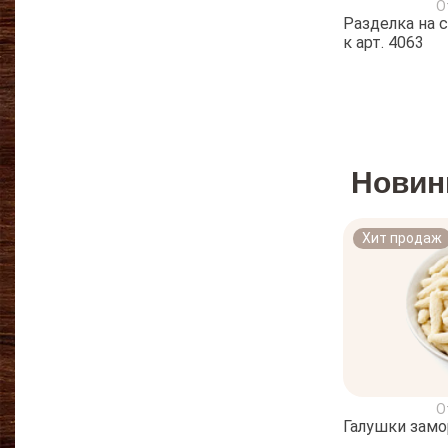
О
Разделка на 
к арт. 4063
Новин
Хит продаж
О
Галушки зам