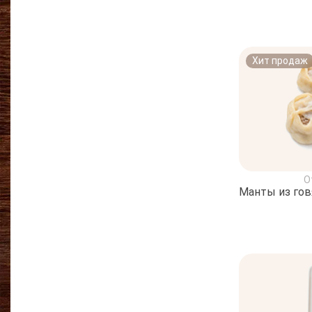
Хит продаж
О
Манты из го