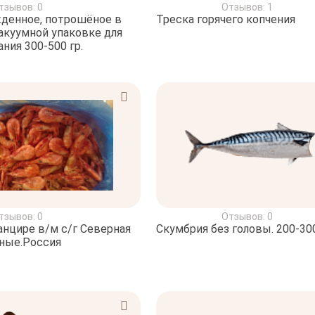
тзывов: 0
Отзывов: 1
денное, потрошёное в
Треска горячего копчения
акуумной упаковке для
ания 300-500 гр.
тзывов: 0
Отзывов: 0
анцире в/м с/г Северная
Скумбрия без головы. 200-30
сные.Россия