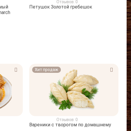
Отзывов: 0
имый
Петушок Золотой гребешок
arch
Хит продаж
Отзывов: 0
Вареники с творогом по домашнему