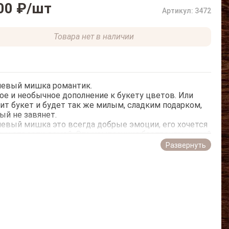
00 ₽
/шт
Артикул: 3472
Товара нет в наличии
евый мишка романтик.
ое и необычное дополнение к букету цветов. Или
ит букет и будет так же милым, сладким подарком,
ый не завянет.
вый мишка это всегда добрые эмоции, его хочется
ь и отвести домой. Эта композиция беспроигрышный
ок, которому будут искренне благодарны.
Развернуть
зиция создана ручной работой. Эксклюзив. В
зиции: Плюшевый мишка романтик, 20 шоколадок
at, банка шоколадного крема Nutella и 10 конфет
lo.