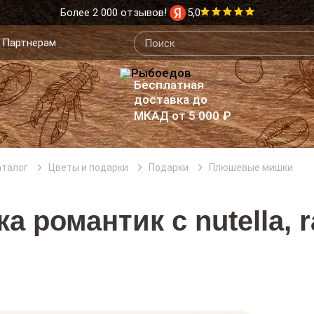
Более 2 000 отзывов!
5,0
Партнёрам
Бесплатная
доставка до
МКАД от 5 000 ₽
аталог
Цветы и подарки
Подарки
Плюшевые мишки
 романтик с nutella, ra