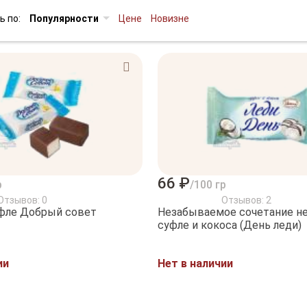
ь по:
Популярности
Цене
Новизне
66 ₽
р
/100 гр
Отзывов: 0
Отзывов: 2
фле Добрый совет
Незабываемое сочетание н
суфле и кокоса (День леди)
ии
Нет в наличии