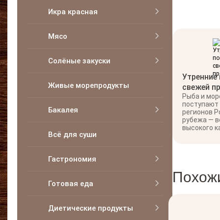
Икра красная
Мясо
Солёные закуски
Утренние
Живые морепродукты
свежей п
Рыба и мо
поступают
Бакалея
регионов Р
рубежа — в
высокого к
Всё для суши
Гастрономия
Похож
Готовая еда
Диетические продукты