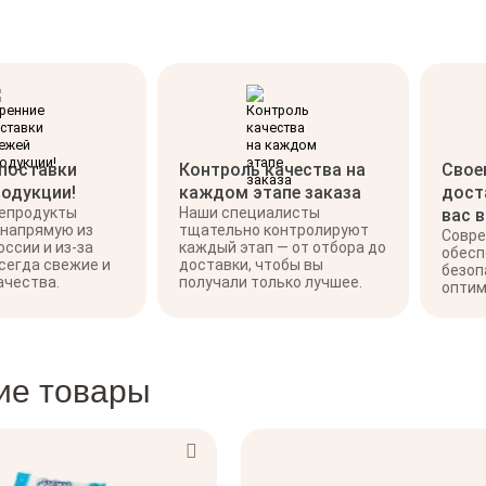
 поставки
Контроль качества на
Свое
родукции!
каждом этапе заказа
дост
репродукты
Наши специалисты
вас 
 напрямую из
тщательно контролируют
Совре
оссии и из-за
каждый этап — от отбора до
обесп
сегда свежие и
доставки, чтобы вы
безоп
ачества.
получали только лучшее.
оптим
ие товары