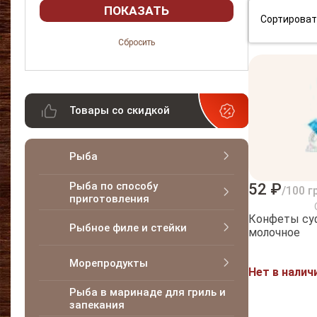
Сортироват
Товары со скидкой
Рыба
Рыба по способу
52 ₽
/100 г
приготовления
Конфеты су
Рыбное филе и стейки
молочное
Морепродукты
Нет в налич
Рыба в маринаде для гриль и
запекания