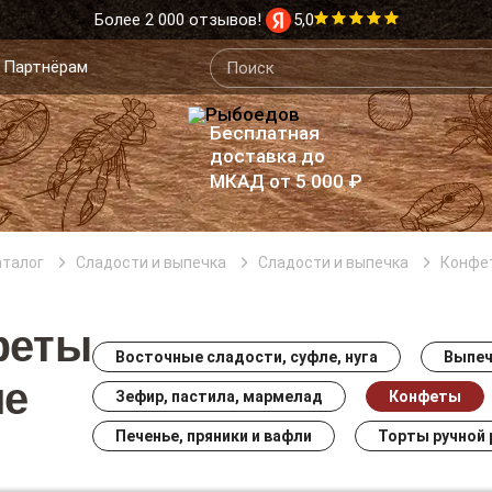
Более 2 000 отзывов!
5,0
Партнёрам
Бесплатная
доставка до
МКАД от 5 000 ₽
аталог
Сладости и выпечка
Сладости и выпечка
Конфе
феты
Восточные сладости, суфле, нуга
Выпеч
ле
Зефир, пастила, мармелад
Конфеты
Печенье, пряники и вафли
Торты ручной