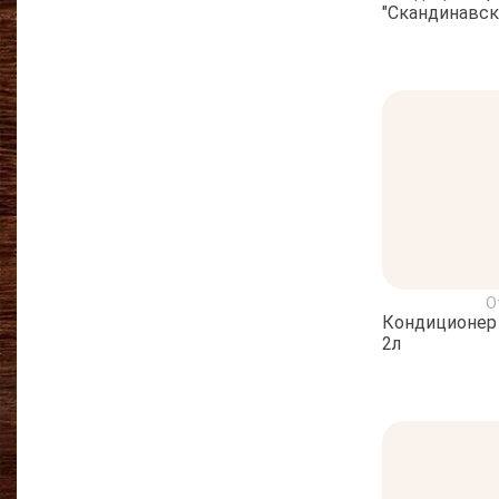
"Скандинавск
О
Кондиционер 
2л