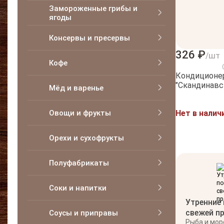
Замороженные грибы и
ягоды
Консервы и пресервы
326 ₽
/шт
Кофе
Кондиционер
"Скандинавс
Мёд и варенье
Овощи и фрукты
Нет в налич
Орехи и сухофрукты
Полуфабрикаты
Соки и напитки
Утренние
свежей п
Соусы и приправы
Рыба и мо