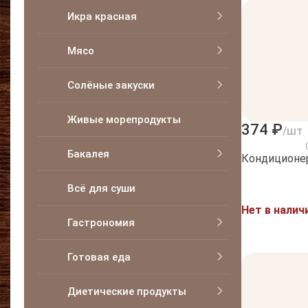
Икра красная
Мясо
Солёные закуски
Живые морепродукты
374 ₽
/шт
Бакалея
Кондиционер
Всё для суши
Нет в налич
Гастрономия
Готовая еда
Диетические продукты