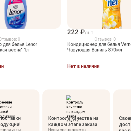
222 ₽
/шт
Отзывов: 0
Отзывов: 0
 для белья Lenor
Кондиционер для белья Vern
кая весна" 1л
Чарующая Ваниль 870мл
ии
Нет в наличии
 поставки
Контроль качества на
Свое
родукции!
каждом этапе заказа
дост
репродукты
Наши специалисты
вас 