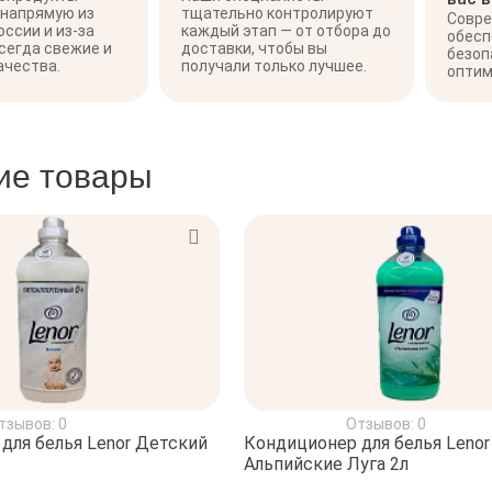
 напрямую из
тщательно контролируют
Совре
оссии и из-за
каждый этап — от отбора до
обесп
сегда свежие и
доставки, чтобы вы
безоп
ачества.
получали только лучшее.
оптим
ие товары
тзывов: 0
Отзывов: 0
для белья Lenor Детский
Кондиционер для белья Lenor
Альпийские Луга 2л