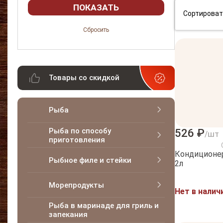
Сортироват
Товары со скидкой
Рыба
Рыба по способу
526 ₽
/шт
приготовления
Кондиционер
Рыбное филе и стейки
2л
Морепродукты
Нет в налич
Рыба в маринаде для гриль и
запекания