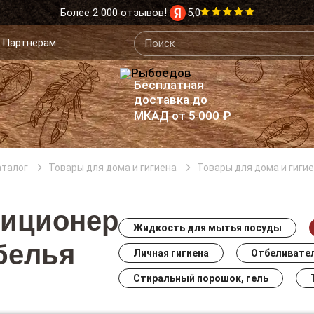
Более 2 000 отзывов!
5,0
Партнёрам
Бесплатная
доставка до
МКАД от 5 000 ₽
аталог
Товары для дома и гигиена
Товары для дома и гиги
иционер
Жидкость для мытья посуды
белья
Личная гигиена
Отбеливате
Стиральный порошок, гель