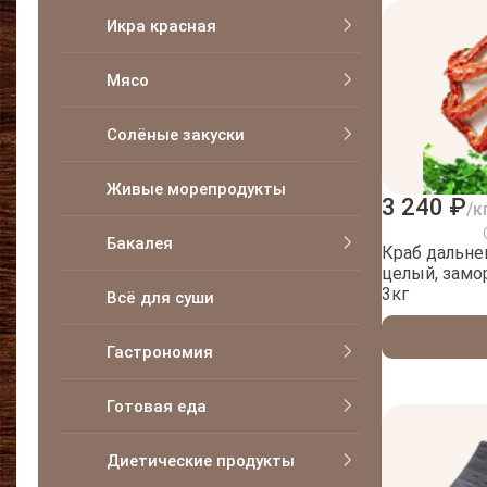
Икра красная
Мясо
Солёные закуски
Живые морепродукты
3 240 ₽
/к
Бакалея
Краб дальн
целый, замо
3кг
Всё для суши
Гастрономия
Готовая еда
Диетические продукты