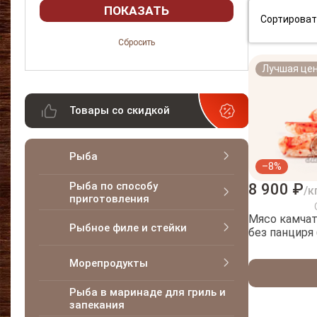
Сортироват
Лучшая це
Товары со скидкой
Рыба
–8%
Рыба по способу
8 900 ₽
/к
приготовления
Мясо камчатс
Рыбное филе и стейки
без панциря 
Морепродукты
Рыба в маринаде для гриль и
запекания