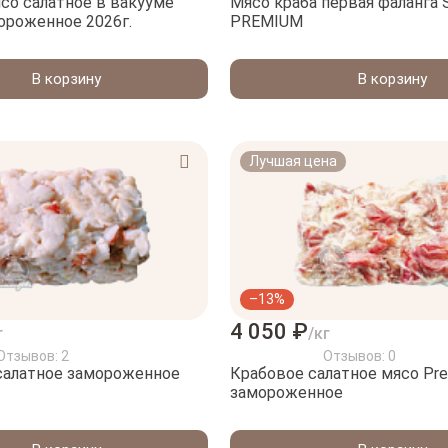
со салатное в вакууме
Мясо краба первая фаланга 
ороженное 2026г.
PREMIUM
В корзину
В корзину
Лучшая цена
–13%
4 050 ₽
г
/кг
Отзывов: 2
Отзывов: 0
салатное замороженное
Крабовое салатное мясо Pr
замороженное