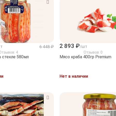
на
2 893 ₽
шт
/шт
6 448 ₽
Отзывов: 4
Отзывов: 0
в стекле 580мл
Мясо краба 400гр Premium
ии
Нет в наличии
ж