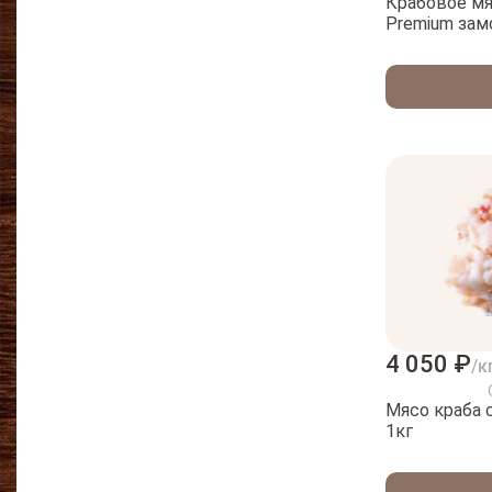
Крабовое мя
Premium зам
4 050 ₽
/к
Мясо краба 
1кг