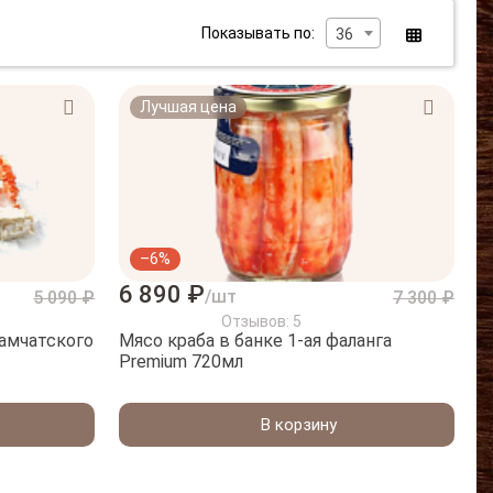
Показывать по:
36
Лучшая цена
–6%
6 890 ₽
/шт
5 090 ₽
7 300 ₽
Отзывов: 5
амчатского
Мясо краба в банке 1-ая фаланга
Premium 720мл
В корзину