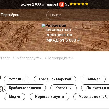
Более 2 000 отзывов!
5,0
Партнёрам
Бесплатная
доставка до
МКАД от 5 000 ₽
аталог
Морепродукты
Морепродукты
о
Устрицы
Гребешок морской
Кальмар
а
Крабовые палочки
Креветки
Лангусты и 
Мидии
Морская капуста
Морские коктейл