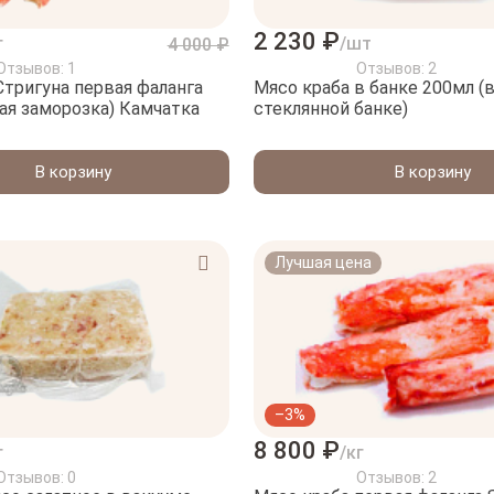
2 230 ₽
г
/шт
4 000 ₽
Отзывов: 1
Отзывов: 2
Стригуна первая фаланга
Мясо краба в банке 200мл (
хая заморозка) Камчатка
стеклянной банке)
В корзину
В корзину
Лучшая цена
–3%
8 800 ₽
г
/кг
Отзывов: 0
Отзывов: 2