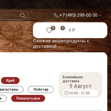
+7 (495) 298-00-30
0
0
0 ₽
Cвежие морепродукты с
доставкой
Ближайшая
Краб
доставка
9 Август
лангустины
Лобстер
10:00 - 21:00
и
Показать все