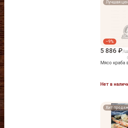
Лучшая це
–9%
5 886 ₽
/
Мясо краба 
Нет в налич
Хит прода