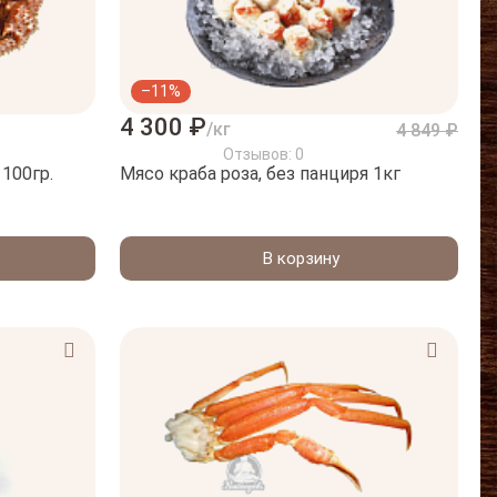
–11%
4 300 ₽
/кг
4 849 ₽
Отзывов: 0
100гр.
Мясо краба роза, без панциря 1кг
В корзину