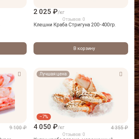
2 025 ₽
/кг
Отзывов: 0
в
Клешни Краба Стригуна 200-400гр.
В корзину
Лучшая цена
–7%
4 050 ₽
/кг
9 100 ₽
4 355 ₽
Отзывов: 0