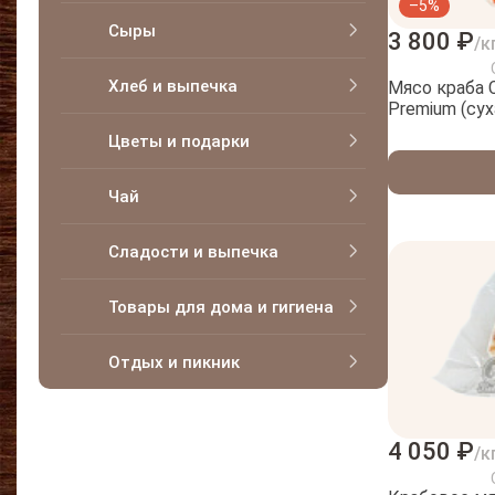
–5%
Сыры
3 800 ₽
/к
Хлеб и выпечка
Мясо краба 
Premium (су
Цветы и подарки
Чай
Сладости и выпечка
Товары для дома и гигиена
Отдых и пикник
4 050 ₽
/к