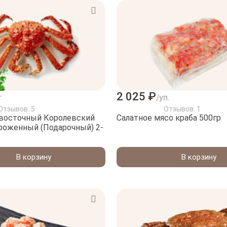
2 025 ₽
г
/уп.
Отзывов: 5
Отзывов: 1
евосточный Королевский
Салатное мясо краба 500гр
роженный (Подарочный) 2-
В корзину
В корзину