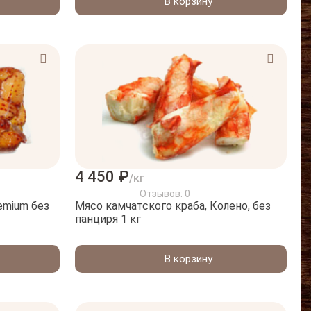
В корзину
4 450 ₽
/кг
Отзывов: 0
emium без
Мясо камчатского краба, Колено, без
панциря 1 кг
В корзину