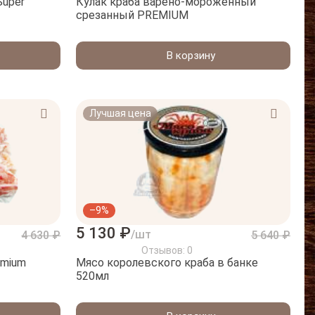
Super
Кулак краба варено-мороженный
срезанный PREMIUM
В корзину
Лучшая цена
–9%
5 130 ₽
/шт
4 630 ₽
5 640 ₽
Отзывов: 0
emium
Мясо королевского краба в банке
520мл