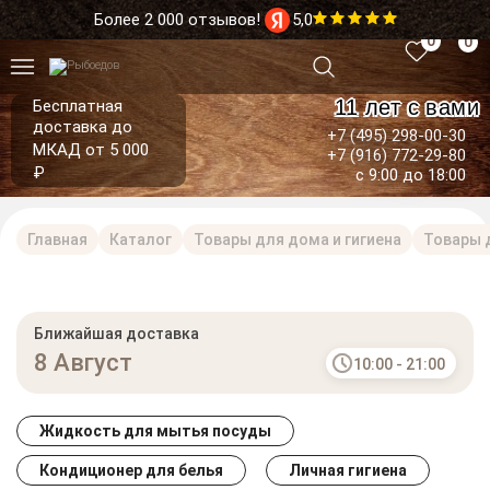
Более 2 000 отзывов!
5,0
0
0
11 лет с вами
Бесплатная
доставка до
+7 (495) 298-00-30
МКАД от 5 000
+7 (916) 772-29-80
₽
с 9:00 до 18:00
Главная
Каталог
Товары для дома и гигиена
Товары д
Ближайшая доставка
8 Август
10:00 - 21:00
Жидкость для мытья посуды
Кондиционер для белья
Личная гигиена