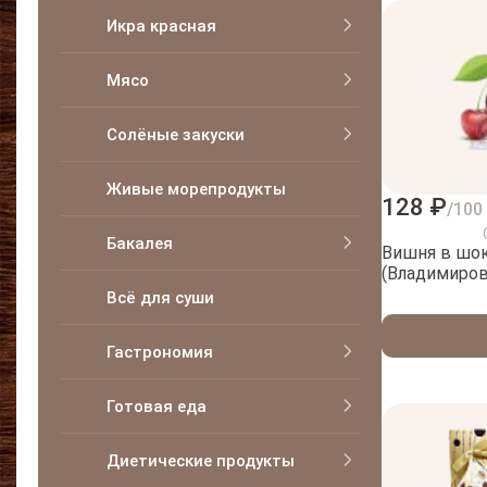
Икра красная
Мясо
Солёные закуски
Живые морепродукты
128 ₽
/100
Бакалея
Вишня в шок
(Владимиров
Всё для суши
Гастрономия
Готовая еда
Диетические продукты