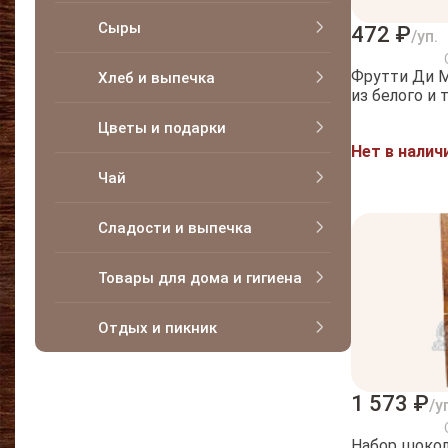
Сыры
472 ₽
/уп.
Фрутти Ди 
Хлеб и выпечка
Цветы и подарки
Нет в налич
Чай
Сладости и выпечка
Товары для дома и гигиена
Отдых и пикник
1 573 ₽
/у
Набор шоко