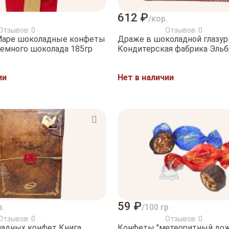
612 ₽
/кор.
Отзывов: 0
Отзывов: 0
Маре шоколадные конфеты
Драже в шоколадной глазур
из белого и темного шоколада 185гр
Кондитерская фабрика Эльбр
ии
Нет в наличии
59 ₽
п.
/100 гр
Отзывов: 0
Отзывов: 0
ладных конфет Книга
Конфеты "метеоритный дож