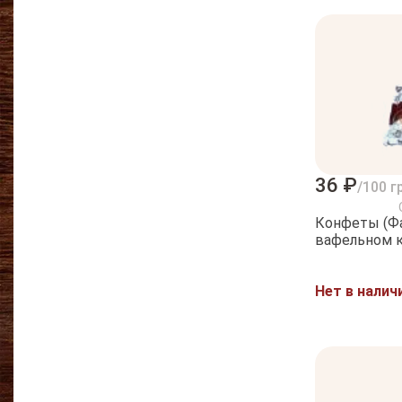
36 ₽
/100 г
Конфеты (Фа
вафельном 
Нет в налич