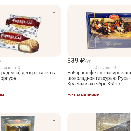
339 ₽
р
/уп.
Отзывов: 0
Отзывов: 0
раделла) десерт халва в
Набор конфет с глазирован
корпусе
шоколадной глазурью Русь-
Красный октябрь 350гр
ии
Нет в наличии