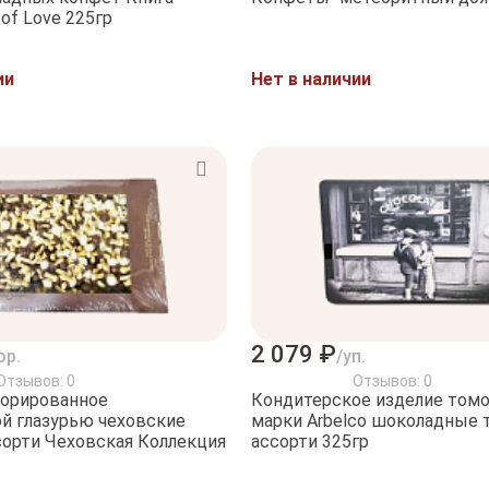
of Love 225гр
ии
Нет в наличии
2 079 ₽
ор.
/уп.
Отзывов: 0
Отзывов: 0
корированное
Кондитерское изделие том
й глазурью чеховские
марки Arbelco шоколадные
сорти Чеховская Коллекция
ассорти 325гр