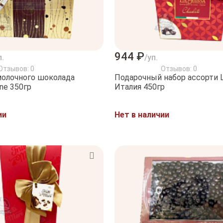
944 ₽
п.
/уп.
Отзывов: 0
Отзывов: 0
молочного шоколада
Подарочный набор ассорти L
ine 350гр
Италия 450гр
ии
Нет в наличии