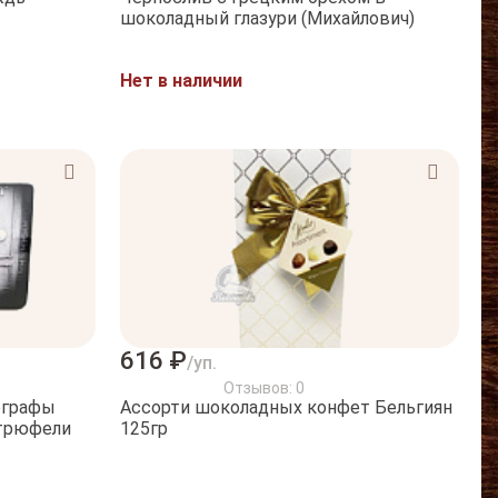
шоколадный глазури (Михайлович)
Нет в наличии
616 ₽
/уп.
Отзывов: 0
ографы
Ассорти шоколадных конфет Бельгиян
 трюфели
125гр