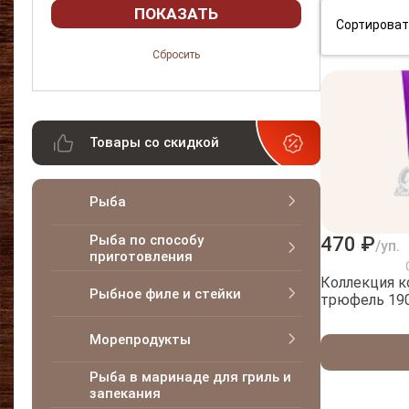
Сортироват
Товары со скидкой
Рыба
Рыба по способу
470 ₽
/уп.
приготовления
Коллекция 
Рыбное филе и стейки
трюфель 19
Морепродукты
Рыба в маринаде для гриль и
запекания