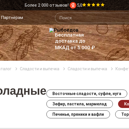
Более 2 000 отзывов!
5,0
Партнёрам
Бесплатная
доставка до
МКАД от 5 000 ₽
аталог
Сладости и выпечка
Сладости и выпечка
Конфе
оладные
Восточные сладости, суфле, нуга
Зефир, пастила, мармелад
К
Печенье, пряники и вафли
Тор