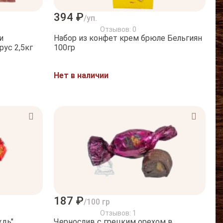
394 ₽
/уп.
Отзывов: 0
и
Набор из конфет крем брюле Бельгиян
ус 2,5кг
100гр
Нет в наличии
187 ₽
/100 гр
Отзывов: 1
дь"
Чернослив с грецким орехом в