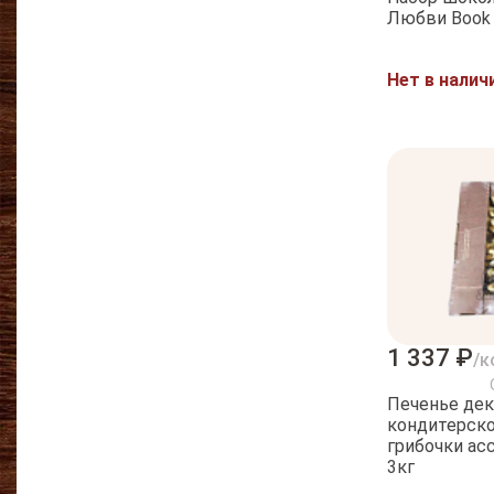
Любви Book 
Нет в налич
1 337 ₽
/к
Печенье де
кондитерско
грибочки ас
3кг