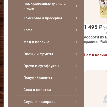
Замороженные грибы и
ягоды
Консервы и пресервы
1 495 ₽
/у
Кофе
Ассорти из 
пралине Pral
Мёд и варенье
Овощи и фрукты
Нет в налич
Орехи и сухофрукты
Полуфабрикаты
Соки и напитки
Соусы и приправы