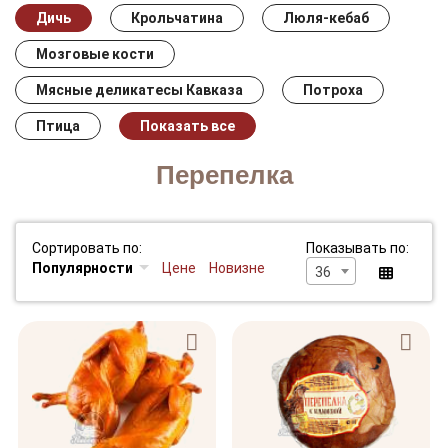
Дичь
Крольчатина
Люля-кебаб
Мозговые кости
Мясные деликатесы Кавказа
Потроха
Птица
Показать все
Перепелка
Сортировать по:
Показывать по:
Популярности
Цене
Новизне
36