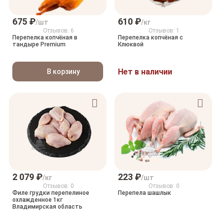
675 ₽
610 ₽
/шт
/кг
Отзывов: 6
Отзывов: 1
Перепелка копчёная в
Перепелка копчёная с
тандыре Premium
Клюквой
Нет в наличии
В корзину
2 079 ₽
223 ₽
/кг
/шт
Отзывов: 0
Отзывов: 0
Филе грудки перепелиное
Перепела шашлык
охлажденное 1кг
Владимирская область