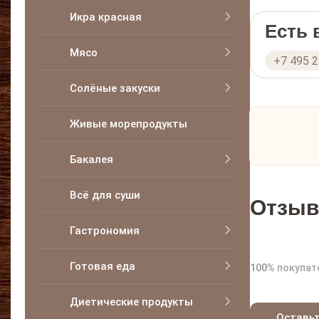
Икра красная
Есть
Мясо
+7 495 
Солёные закуски
Живые морепродукты
Бакалея
Всё для суши
Отзыв
Гастрономия
Готовая еда
100%
покупат
Диетические продукты
Оставь