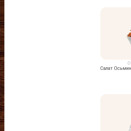
О
Салат Осьмин