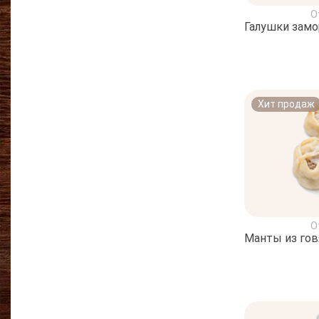
О
Галушки зам
Хит продаж
О
Манты из го