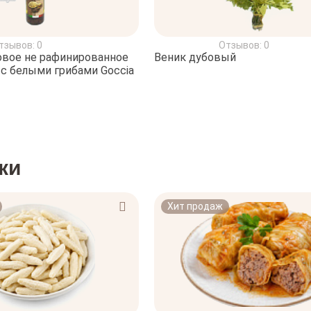
тзывов: 0
Отзывов: 0
овое не рафинированное
Веник дубовый
e с белыми грибами Goccia
ки
Хит продаж