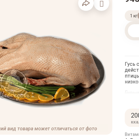
1 кг
Гусь 
дейст
птицы
низко
Гусь 
его м
и суб
полез
20
гуся 
костн
кка
норма
ий вид товара может отличаться от фото
Витам
Чаще 