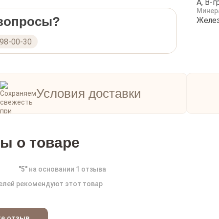
A, B-г
черно
Минер
доста
 вопросы?
Желез
мясо 
салат
298-00-30
"Рыбо
высок
Условия доставки
ы о товаре
"
5
"
на основании
1
отзыва
елей рекомендуют этот товар
те отзыв