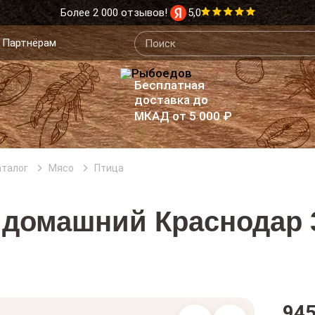
Более 2 000 отзывов!
5,0
Партнёрам
Бесплатная
доставка до
МКАД от 5 000 ₽
аталог
Мясо
Птица
 домашний Краснодар 3
945