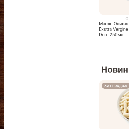
О
Масло Оливк
Exstra Vergin
Doro 250мл
Новин
Хит продаж