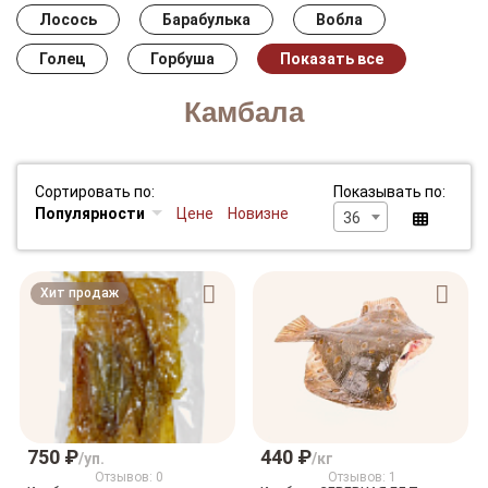
Лосось
Барабулька
Вобла
Голец
Горбуша
Показать все
Камбала
Сортировать по:
Показывать по:
Популярности
Цене
Новизне
36
Хит продаж
750 ₽
440 ₽
/уп.
/кг
Отзывов: 0
Отзывов: 1