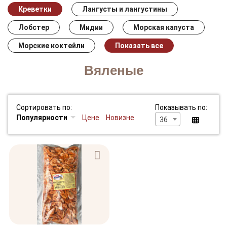
Креветки
Лангусты и лангустины
Лобстер
Мидии
Морская капуста
Морские коктейли
Показать все
Вяленые
Сортировать по:
Показывать по:
Популярности
Цене
Новизне
36