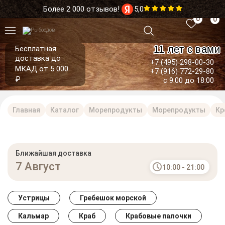
Более 2 000 отзывов!
5,0
0
0
11 лет с вами
Бесплатная
доставка до
+7 (495) 298-00-30
МКАД от 5 000
+7 (916) 772-29-80
₽
с 9:00 до 18:00
Главная
Каталог
Морепродукты
Морепродукты
Кр
Ближайшая доставка
7 Август
10:00 - 21:00
Устрицы
Гребешок морской
Кальмар
Краб
Крабовые палочки