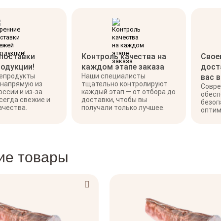
 поставки
Контроль качества на
Свое
родукции!
каждом этапе заказа
дост
репродукты
Наши специалисты
вас 
 напрямую из
тщательно контролируют
Совре
оссии и из-за
каждый этап — от отбора до
обесп
сегда свежие и
доставки, чтобы вы
безоп
ачества.
получали только лучшее.
оптим
ие товары