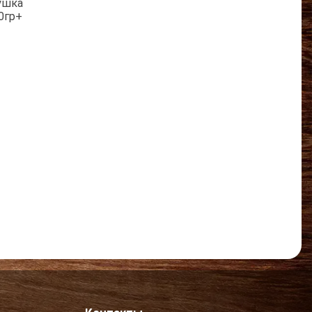
ушка
0гр+