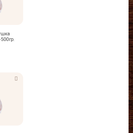
ушка
500гр.