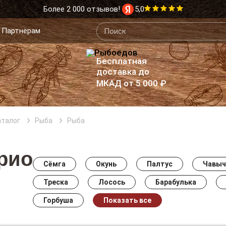
Более 2 000 отзывов!
5,0
Партнёрам
Бесплатная
доставка до
МКАД от 5 000 ₽
аталог
Рыба
Рыба
рио
Сёмга
Окунь
Палтус
Чавыч
Треска
Лосось
Барабулька
Горбуша
Показать все