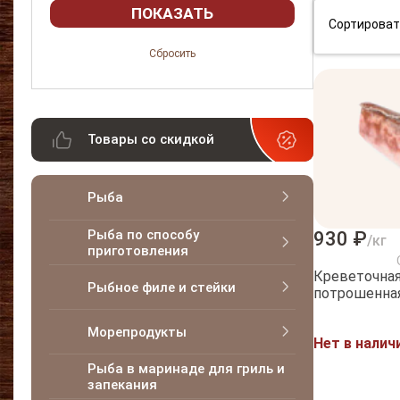
Сортироват
Товары со скидкой
Рыба
Рыба по способу
930 ₽
/кг
приготовления
Креветочная
Рыбное филе и стейки
потрошенная
Морепродукты
Нет в налич
Рыба в маринаде для гриль и
запекания