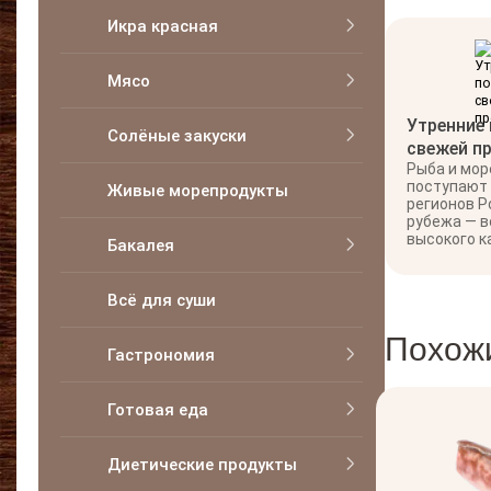
Икра красная
Мясо
Утренние
Солёные закуски
свежей п
Рыба и мо
поступают
Живые морепродукты
регионов Р
рубежа — в
высокого к
Бакалея
Всё для суши
Похож
Гастрономия
Готовая еда
Диетические продукты