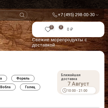
+7 (495) 298-00-30
0
0
0 ₽
Cвежие морепродукты с
доставкой
Ближайшая
а
Форель
доставка
7 Август
Вобла
Голец
10:00 - 21:00