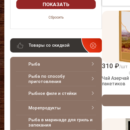
Товары со скидкой
Рыба
310 ₽
/шт
Рыба по способу
Чай Азерчай
приготовления
пакетиков
Рыбное филе и стейки
Морепродукты
Рыба в маринаде для гриль и
запекания