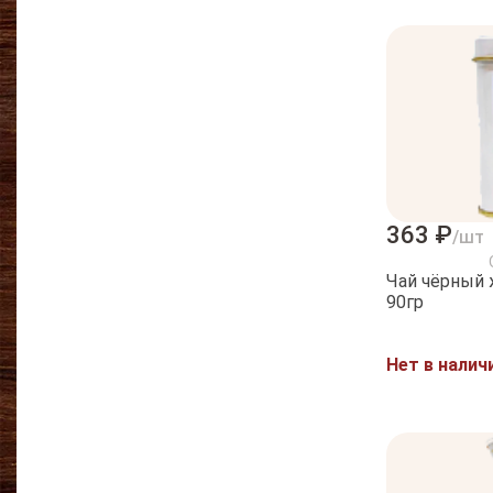
363 ₽
/шт
Чай чёрный ж
90гр
Нет в налич