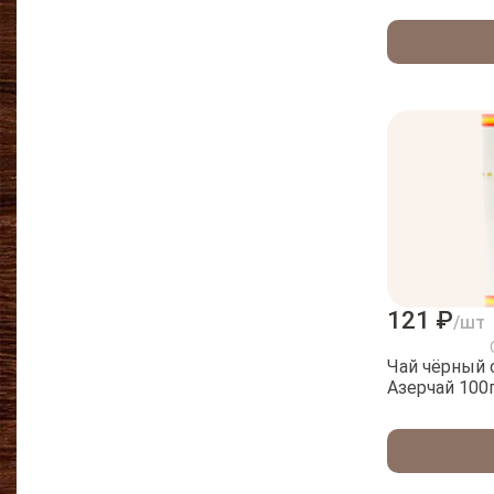
121 ₽
/шт
Чай чёрный 
Азерчай 1