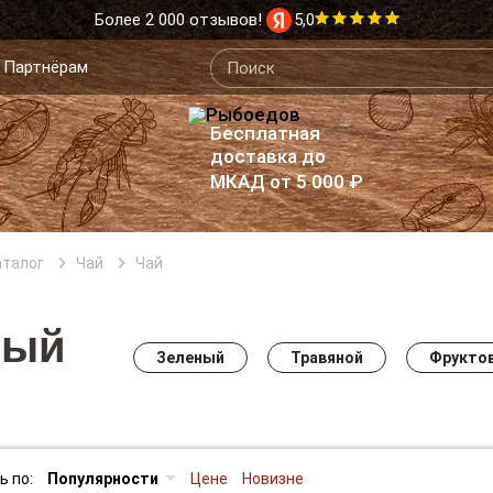
Более 2 000 отзывов!
5,0
Партнёрам
Бесплатная
доставка до
МКАД от 5 000 ₽
аталог
Чай
Чай
ный
Зеленый
Травяной
Фрукто
ь по:
Популярности
Цене
Новизне