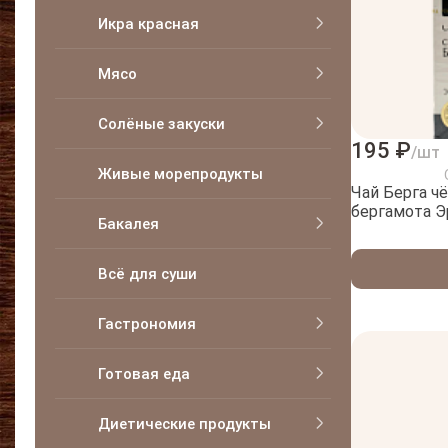
Икра красная
Мясо
Солёные закуски
195 ₽
/шт
Живые морепродукты
Чай Берга ч
бергамота Э
Бакалея
Всё для суши
Гастрономия
Готовая еда
Диетические продукты