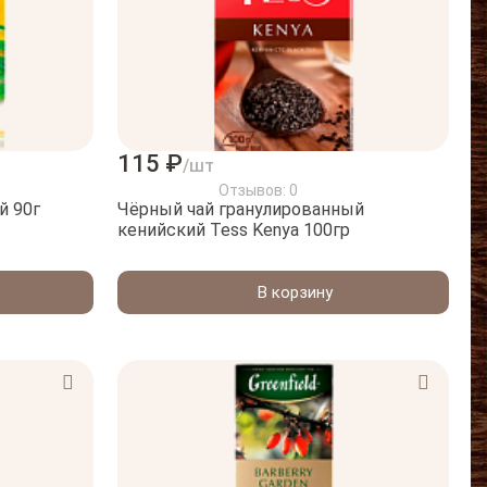
115 ₽
/шт
Отзывов: 0
й 90г
Чёрный чай гранулированный
кенийский Tess Kenya 100гр
В корзину