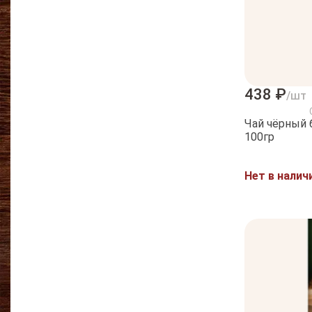
438 ₽
/шт
Чай чёрный байховый Азерчай Армуду
100гр
Нет в налич