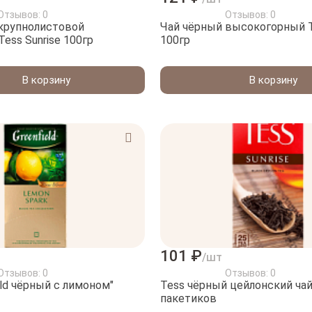
Отзывов: 0
Отзывов: 0
крупнолистовой
Чай чёрный высокогорный Tess C
цейлонский Tess Sunrise 100гр
100гр
В корзину
В корзину
101 ₽
/шт
Отзывов: 0
Отзывов: 0
eld чёрный с лимоном"
Tess чёрный цейлонский чай 
пакетиков