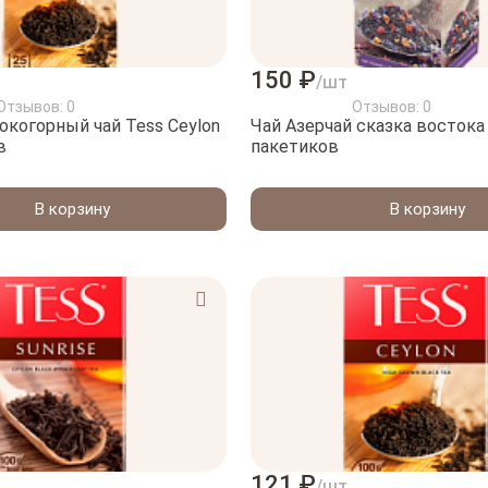
150 ₽
/шт
Отзывов: 0
Отзывов: 0
горный чай Tess Ceylon
Чай Азерчай сказка востока
в
пакетиков
В корзину
В корзину
121 ₽
/шт