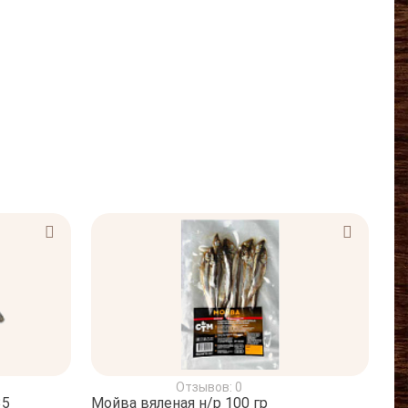
Отзывов: 0
35
Мойва вяленая н/р 100 гр