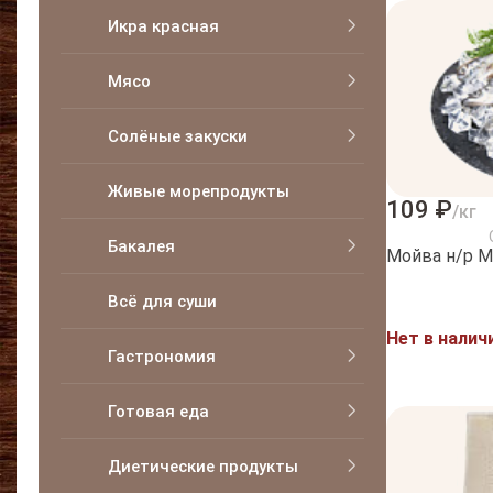
Икра красная
Мясо
Солёные закуски
Живые морепродукты
109 ₽
/кг
Бакалея
Мойва н/р М
Всё для суши
Нет в налич
Гастрономия
Готовая еда
Диетические продукты