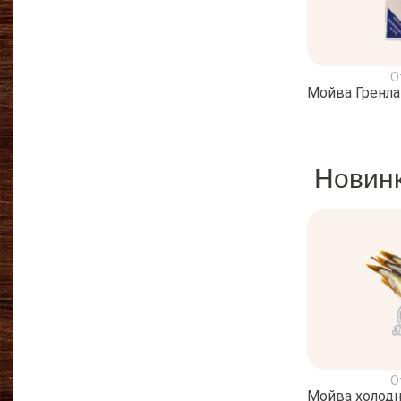
О
Мойва Гренлан
Новин
О
Мойва холодн