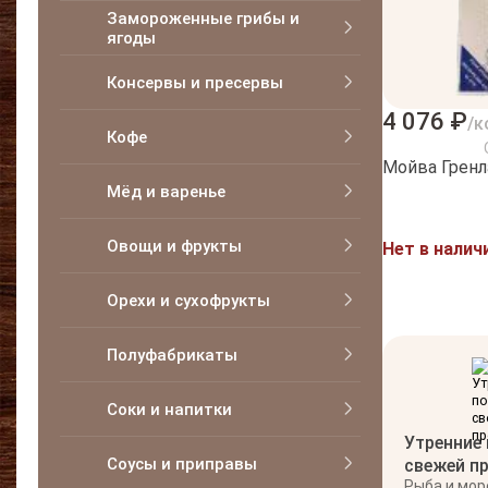
Замороженные грибы и
ягоды
Консервы и пресервы
4 076 ₽
/к
Кофе
Мойва Гренла
Мёд и варенье
Овощи и фрукты
Нет в налич
Орехи и сухофрукты
Полуфабрикаты
Соки и напитки
Утренние
Соусы и приправы
свежей п
Рыба и мо