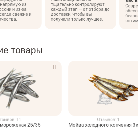
вас 
 напрямую из
тщательно контролируют
Совре
оссии и из-за
каждый этап — от отбора до
обесп
сегда свежие и
доставки, чтобы вы
безоп
ачества.
получали только лучшее.
оптим
ие товары
тзывов: 11
Отзывов: 1
мороженая 25/35
Мойва холодного копчения 3к