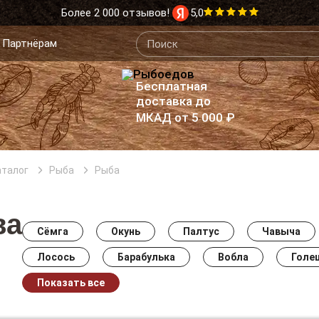
Более 2 000 отзывов!
5,0
Партнёрам
Бесплатная
доставка до
МКАД от 5 000 ₽
аталог
Рыба
Рыба
ва
Сёмга
Окунь
Палтус
Чавыча
Лосось
Барабулька
Вобла
Голе
Показать все