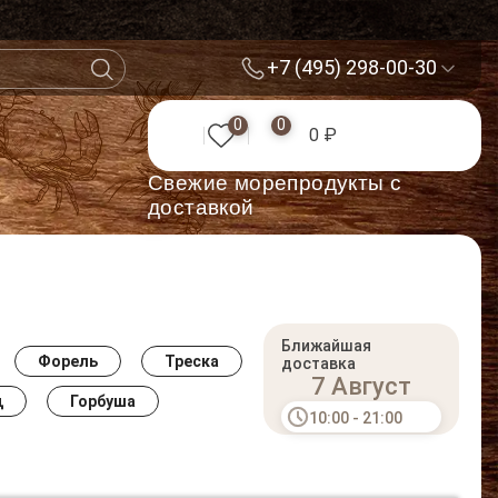
+7 (495) 298-00-30
0
0
0 ₽
Cвежие морепродукты с
доставкой
Ближайшая
Форель
Треска
доставка
7 Август
ц
Горбуша
10:00 - 21:00