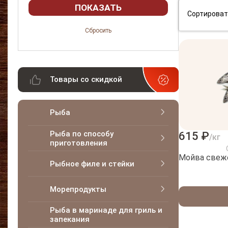
Сортироват
Товары со скидкой
Рыба
Рыба по способу
615 ₽
/кг
приготовления
Мойва свеж
Рыбное филе и стейки
Морепродукты
Рыба в маринаде для гриль и
запекания