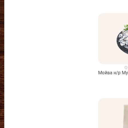
О
Мойва н/р Му