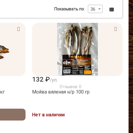
Показывать по:
36
132 ₽
/уп.
Отзывов: 0
кг
Мойва вяленая н/р 100 гр
Нет в наличии