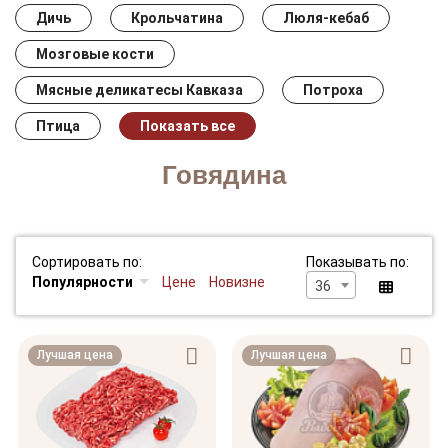
Дичь
Крольчатина
Люля-кебаб
Мозговые кости
Мясные деликатесы Кавказа
Потроха
Птица
Показать все
Говядина
Сортировать по:
Показывать по:
Популярности
Цене
Новизне
36
Лучшая цена
Лучшая цена