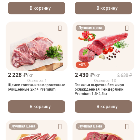
В корзину
В корзину
Лучшая цена
–8%
2 228 ₽
2 430 ₽
/кг
/кг
2 630 ₽
Отзывов: 1
Отзывов: 13
Щечки говяжьи замороженные
Говяжья вырезка без жира
очищенные 2кг+ Premium
охлажденная Тендерлоин
Premium 1,5-2,5кг
В корзину
В корзину
Лучшая цена
Лучшая цена