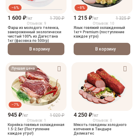
–6%
–8%
1 600 ₽
1 215 ₽
/кг
1 700 ₽
/кг
1 325 ₽
Отзывов: 9
Отзывов: 10
Фарш из молодого теленка,
Язык говяжий охлажденный
замороженный экологически
1кг+ Premium (поступление
чистый 100% из Дагестана
каждое утро)
1кг (фасовка по 500гр)
В корзину
В корзину
Лучшая цена
–7%
945 ₽
4 250 ₽
/кг
1 020 ₽
/кг
Отзывов: 1
Отзывов: 0
Корейка говяжья охлажденная
Мякоть говядины холодного
1.5-2.5кг (Поступление
копчения в Тандыре
каждое утро!)
Деликатес