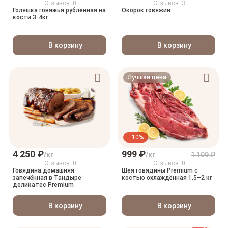
Отзывов: 0
Отзывов: 3
Голяшка говяжья рубленная на
Окорок говяжий
кости 3-4кг
В корзину
В корзину
Лучшая цена
–10%
4 250 ₽
999 ₽
/кг
/кг
1 109 ₽
Отзывов: 0
Отзывов: 0
Говядина домашняя
Шея говядины Premium с
запечённая в Тандыре
костью охлаждённая 1,5–2 кг
деликатес Premium
В корзину
В корзину