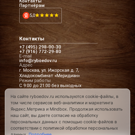
Контакты
Партнёрам
5,0
Контакты
+7 (495) 298-00-30
+7 (916) 772-29-80
E-mail
info@ryboedov.ru
Адрес
г. Москва, ул. Ижорская д. 7,
Хладокомбинат «Меридиан»
Режим работы
С 9:00 до 21:00 без выходных
На сайте ryboedov.ru используются cookie-файлы, в
том числе сервисов веб-аналитики и маркетинга
© 2026,
Рыбоедовъ
— доставка рыбы и
Яндекс.Метрика и Mindbox. Продолжая использовать
морепродуктов в Москве
наш сайт, вы даете согласие на обработку
Предложения на сайте не являются офертой
персональных данных с помощью cookie-файлов в
Разработано в
соответствии с политикой обработки персональных
данных.
Подробнее