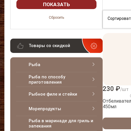
Сортироват
Товары со скидкой
Рыба
Рыба по способу
приготовления
230 ₽
/шт
Рыбное филе и стейки
Отбеливатель
450мл
Морепродукты
Рыба в маринаде для гриль и
запекания