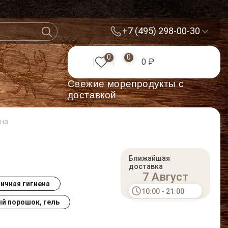
+7 (495) 298-00-30
0
0
0 ₽
Cвежие морепродукты с
доставкой
ена
Ближайшая
доставка
7 Август
ичная гигиена
10:00 - 21:00
й порошок, гель