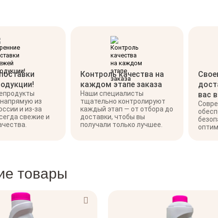
 поставки
Контроль качества на
Свое
родукции!
каждом этапе заказа
дост
репродукты
Наши специалисты
вас 
 напрямую из
тщательно контролируют
Совре
оссии и из-за
каждый этап — от отбора до
обесп
сегда свежие и
доставки, чтобы вы
безоп
ачества.
получали только лучшее.
оптим
ие товары