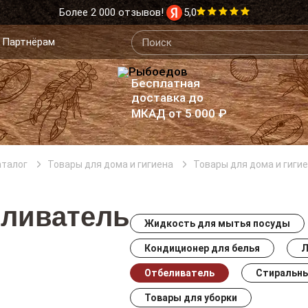
Более 2 000 отзывов!
5,0
Партнёрам
Бесплатная
доставка до
МКАД от 5 000 ₽
аталог
Товары для дома и гигиена
Товары для дома и гиги
ливатель
Жидкость для мытья посуды
Кондиционер для белья
Л
Отбеливатель
Стиральны
Товары для уборки