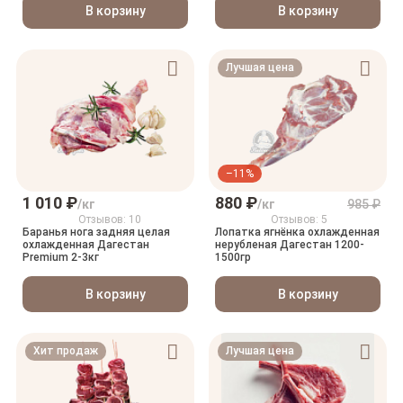
В корзину
В корзину
Лучшая цена
–11%
1 010 ₽
880 ₽
/кг
/кг
985 ₽
Отзывов: 10
Отзывов: 5
Баранья нога задняя целая
Лопатка ягнёнка охлажденная
охлажденная Дагестан
нерубленая Дагестан 1200-
Premium 2-3кг
1500гр
В корзину
В корзину
Хит продаж
Лучшая цена