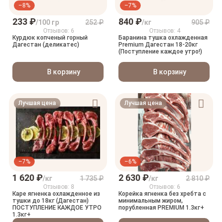
–8%
–7%
233 ₽
840 ₽
/100 гр
252 ₽
/кг
905 ₽
Отзывов: 6
Отзывов: 4
Курдюк копченый горный
Баранина тушка охлажденная
Дагестан (деликатес)
Premium Дагестан 18-20кг
(Поступление каждое утро!)
В корзину
В корзину
Лучшая цена
Лучшая цена
–7%
–6%
1 620 ₽
2 630 ₽
/кг
1 735 ₽
/кг
2 810 ₽
Отзывов: 8
Отзывов: 6
Каре ягненка охлажденное из
Корейка ягненка без хребта с
тушки до 18кг (Дагестан)
минимальным жиром,
ПОСТУПЛЕНИЕ КАЖДОЕ УТРО
порубленная PREMIUM 1.3кг+
1.3кг+