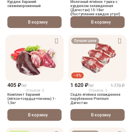
Курдюк бараний
Молочный ягнёнок тушка с
свежемороженный
курдюком охлажденная
(Дагестан) 15-18кг
(Поступление каждое утро!)
В корзину
В корзину
Лучшая цена
–8%
405 ₽
1 620 ₽
/кг
/кг
1 770 ₽
Отзывов: 0
Отзывов: 3
Комплект бараний
Седло ягнёнка охлажденное
(лёгкое+сердце+печень) 1-
порубленное Premium
1,5кг
Дагестан
В корзину
В корзину