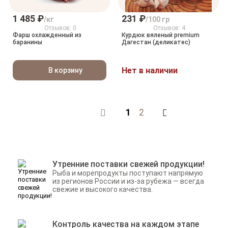
1 485 ₽
231 ₽
/кг
/100 гр
Отзывов: 0
Отзывов: 4
Фарш охлажденный из
Курдюк вяленый premium
баранины
Дагестан (деликатес)
Нет в наличии
В корзину
1
2
Назад
В
Утренние поставки свежей продукции!
Рыба и морепродукты поступают напрямую
из регионов России и из-за рубежа — всегда
свежие и высокого качества.
Контроль качества на каждом этапе