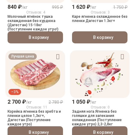
840 ₽
1 620 ₽
/кг
995 ₽
/кг
1 750 ₽
Отзывов: 4
Отзывов: 3
Молочный ягнёнок тушка
Каре ягненка охлажденное без
охлажденная без курдюка
пленки Дагестан 1.3кг+
(Дагестан) 15-18кг
(Поступление каждое утро!)
В корзину
В корзину
Лучшая цена
–3%
2 700 ₽
1 050 ₽
/кг
2 780 ₽
/кг
Отзывов: 11
Отзывов: 0
Корейка ягненка без хребта и
Задняя нога Ягненка без
пленки целое 1,3кг+,
голяшки для запекания
Дагестан (Поступление
охлажденная (Поступление
каждое утро)
каждое утро) 2,3-2,8кг
В корзину
В корзину