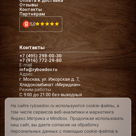
Оплата и доставка
Отзывы
Контакты
Партнёрам
5,0
Контакты
+7 (495) 298-00-30
+7 (916) 772-29-80
E-mail
info@ryboedov.ru
Адрес
г. Москва, ул. Ижорская д. 7,
Хладокомбинат «Меридиан»
Режим работы
С 9:00 до 21:00 без выходных
На сайте ryboedov.ru используются cookie-файлы, в
том числе сервисов веб-аналитики и маркетинга
© 2026,
Рыбоедовъ
— доставка рыбы и
Яндекс.Метрика и Mindbox. Продолжая использовать
морепродуктов в Москве
наш сайт, вы даете согласие на обработку
Предложения на сайте не являются офертой
персональных данных с помощью cookie-файлов в
Разработано в