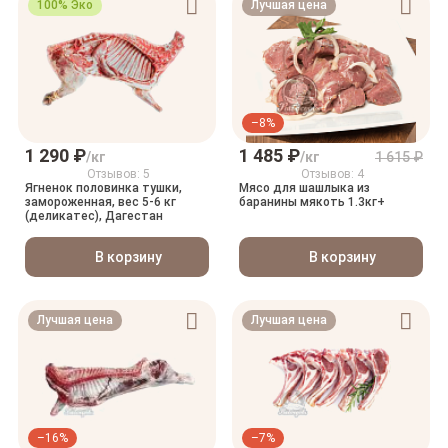
100% Эко
Лучшая цена
–8%
1 290 ₽
1 485 ₽
/кг
/кг
1 615 ₽
Отзывов: 5
Отзывов: 4
Ягненок половинка тушки,
Мясо для шашлыка из
замороженная, вес 5-6 кг
баранины мякоть 1.3кг+
(деликатес), Дагестан
В корзину
В корзину
Лучшая цена
Лучшая цена
–16%
–7%