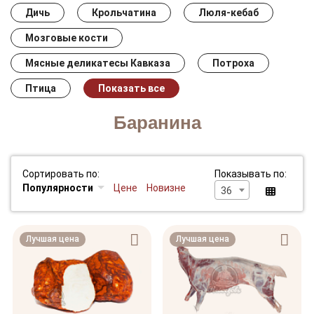
Дичь
Крольчатина
Люля-кебаб
Мозговые кости
Мясные деликатесы Кавказа
Потроха
Птица
Показать все
Баранина
Сортировать по:
Показывать по:
Популярности
Цене
Новизне
36
Лучшая цена
Лучшая цена