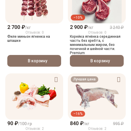
–10%
2 700 ₽
2 900 ₽
/кг
/кг
3 240 ₽
Отзывов: 0
Отзывов: 0
Филе миньон ягненка на
Корейка ягнёнка серединная
шпашке
часть без хребта, с
минимальным жиром, без
почечной и шейной части.
Premium
В корзину
В корзину
Лучшая цена
–16%
90 ₽
840 ₽
/100 гр
/кг
995 ₽
Отзывов: 2
Отзывов: 2