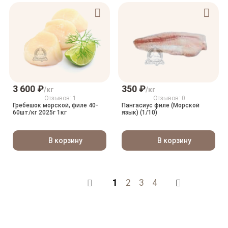
3 600 ₽
350 ₽
/кг
/кг
Отзывов: 1
Отзывов: 0
Гребешок морской, филе 40-
Пангасиус филе (Морской
60шт/кг 2025г 1кг
язык) (1/10)
В корзину
В корзину
1
2
3
4
Назад