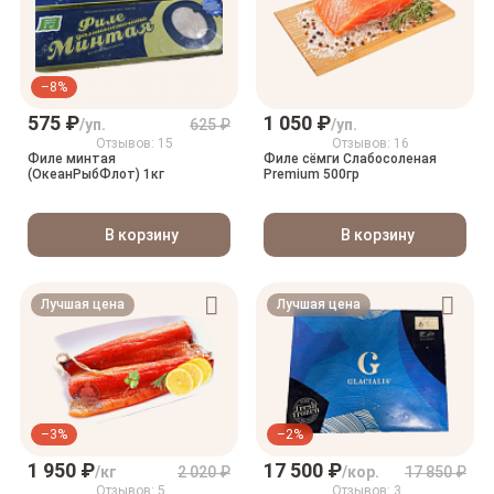
–8%
575 ₽
1 050 ₽
/уп.
625 ₽
/уп.
Отзывов: 15
Отзывов: 16
Филе минтая
Филе сёмги Слабосоленая
(ОкеанРыбФлот) 1кг
Premium 500гр
В корзину
В корзину
Лучшая цена
Лучшая цена
–3%
–2%
1 950 ₽
17 500 ₽
/кг
2 020 ₽
/кор.
17 850 ₽
Отзывов: 5
Отзывов: 3