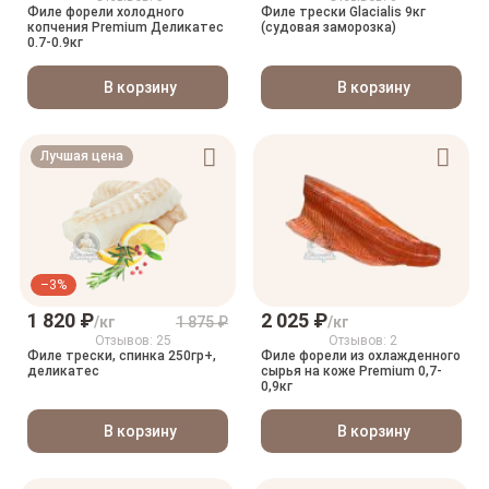
Филе форели холодного
Филе трески Glacialis 9кг
копчения Premium Деликатес
(судовая заморозка)
0.7-0.9кг
В корзину
В корзину
Лучшая цена
–3%
1 820 ₽
2 025 ₽
/кг
1 875 ₽
/кг
Отзывов: 25
Отзывов: 2
Филе трески, спинка 250гр+,
Филе форели из охлажденного
деликатес
сырья на коже Premium 0,7-
0,9кг
В корзину
В корзину