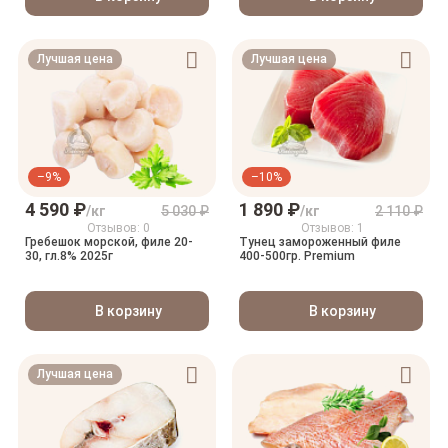
Лучшая цена
Лучшая цена
–9%
–10%
4 590 ₽
1 890 ₽
/кг
5 030 ₽
/кг
2 110 ₽
Отзывов: 0
Отзывов: 1
Гребешок морской, филе 20-
Тунец замороженный филе
30, гл.8% 2025г
400-500гр. Premium
В корзину
В корзину
Лучшая цена