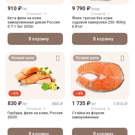
910 ₽
9 790 ₽
/кг
/кор.
Отзывов: 11
Отзывов: 1
Кета филе на коже
Филе трески без кожи
замороженная дикая Россия
судовой заморозки 230-450гр
0.7-1.5кг 2026г
6.81кг
В корзину
В корзину
Лучшая цена
Лучшая цена
–6%
–4%
830 ₽
1 735 ₽
/кг
885 ₽
/кг
1 815 ₽
Отзывов: 9
Отзывов: 8
Горбуша, филе на коже, Россия
Стейки из форели
2025г
замороженные
В корзину
В корзину