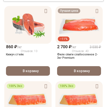
Лучшая цена
–11%
860 ₽
2 700 ₽
/кг
/кг
3 030 ₽
Отзывов: 13
Отзывов: 43
Кижуч стейк
Филе сёмги слабосоленое 2-
3кг Premium
В корзину
В корзину
100% Эко
100% Эко