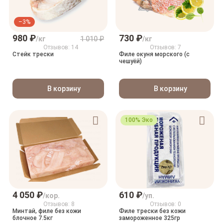
–3%
980 ₽
730 ₽
/кг
1 010 ₽
/кг
Отзывов: 14
Отзывов: 7
Стейк трески
Филе окуня морского (с
чешуёй)
В корзину
В корзину
100% Эко
4 050 ₽
610 ₽
/кор.
/уп.
Отзывов: 8
Отзывов: 0
Минтай, филе без кожи
Филе трески без кожи
блочное 7.5кг
замороженное 325гр