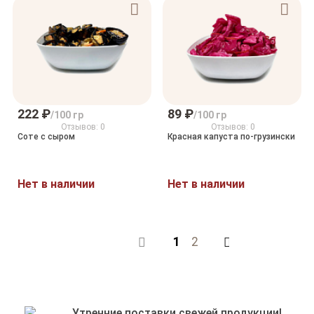
222 ₽
89 ₽
/100 гр
/100 гр
Отзывов: 0
Отзывов: 0
Соте с сыром
Красная капуста по-грузински
Нет в наличии
Нет в наличии
1
2
Назад
В
Утренние поставки свежей продукции!