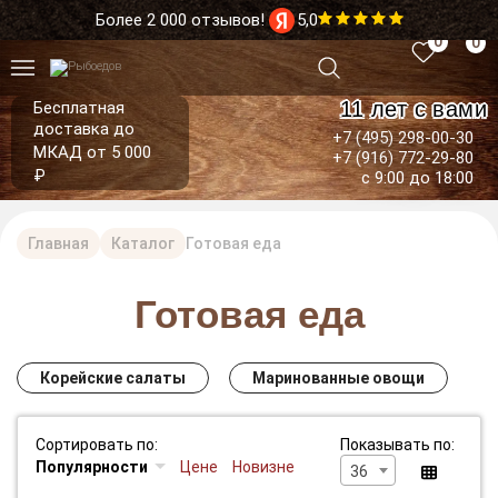
Более 2 000 отзывов!
5,0
0
0
11 лет с вами
Бесплатная
доставка до
+7 (495) 298-00-30
МКАД от 5 000
+7 (916) 772-29-80
₽
с 9:00 до 18:00
Главная
Каталог
Готовая еда
Готовая еда
Корейские салаты
Маринованные овощи
Сортировать по:
Показывать по:
Популярности
Цене
Новизне
36