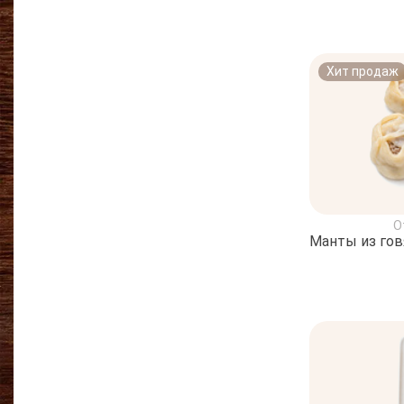
Хит продаж
О
Манты из го