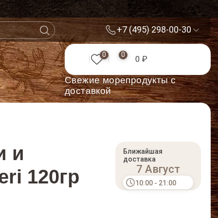
+7 (495) 298-00-30
0
0
0 ₽
Cвежие морепродукты с
доставкой
и и
Ближайшая
доставка
7 Август
eri 120гр
10:00 - 21:00