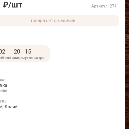
 ₽
/шт
Артикул: 2711
Товара нет в наличии
0
2
20
15
л
белки
жиры
углеводы
вка
вка
ины
алы
й, Калий