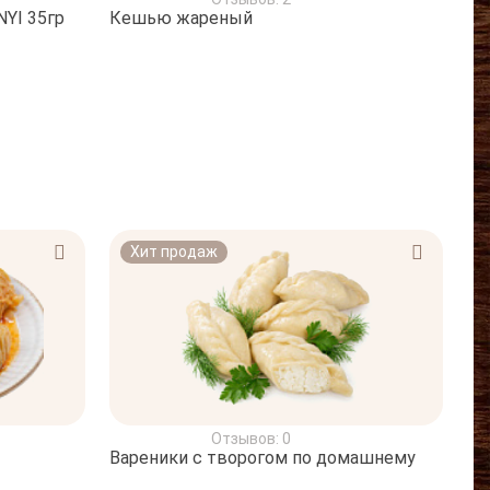
YI 35гр
Кешью жареный
Хит продаж
Отзывов: 0
Вареники с творогом по домашнему