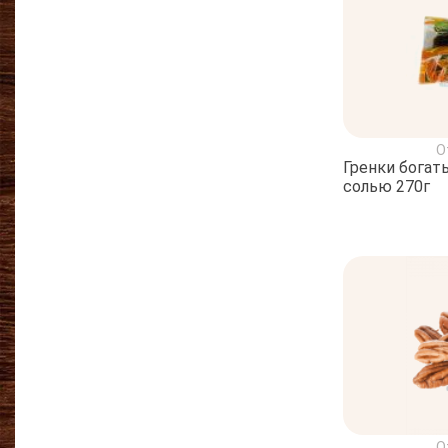
О
Гренки богат
солью 270г
О