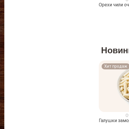
Орехи чили о
Новин
Хит продаж
О
Галушки зам