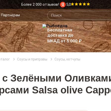
Более 2 000 отзывов!
5,0
Партнёрам
Бесплатная
доставка до
МКАД от 5 000 ₽
аталог
Соусы и приправы
Соусы, кетчупы
 с Зелёными Оливкам
рсами Salsa olive Capp