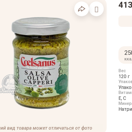
413
25
кка
Вес
120 г
Упако
Упако
Витам
E, C
Минер
Натри
ий вид товара может отличаться от фото