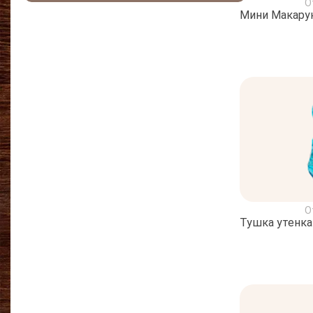
О
Мини Макару
О
Тушка утенка 